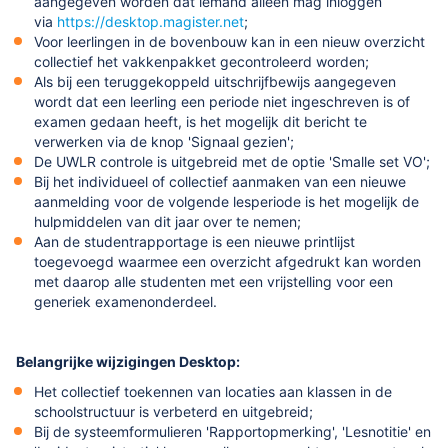
aangegeven worden dat iemand alleen mag inloggen
via
https://desktop.magister.net
;
Voor leerlingen in de bovenbouw kan in een nieuw overzicht
collectief het vakkenpakket gecontroleerd worden;
Als bij een teruggekoppeld uitschrijfbewijs aangegeven
wordt dat een leerling een periode niet ingeschreven is of
examen gedaan heeft, is het mogelijk dit bericht te
verwerken via de knop 'Signaal gezien';
De UWLR controle is uitgebreid met de optie 'Smalle set VO';
Bij het individueel of collectief aanmaken van een nieuwe
aanmelding voor de volgende lesperiode is het mogelijk de
hulpmiddelen van dit jaar over te nemen;
Aan de studentrapportage is een nieuwe printlijst
toegevoegd waarmee een overzicht afgedrukt kan worden
met daarop alle studenten met een vrijstelling voor een
generiek examenonderdeel.
Belangrijke wijzigingen Desktop:
Het collectief toekennen van locaties aan klassen in de
schoolstructuur is verbeterd en uitgebreid;
Bij de systeemformulieren 'Rapportopmerking', 'Lesnotitie' en