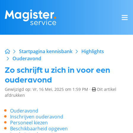
Startpagina kennisbank
Highlights
Ouderavond
Zo schrijft u zich in voor een
ouderavond
Gewijzigd op: Vr, 16 Mei, 2025 om 1:59 PM ·
Dit artikel
afdrukken
Ouderavond
Inschrijven ouderavond
Personeel kiezen
Beschikbaarheid opgeven