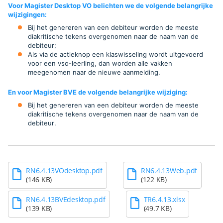
Voor Magister Desktop VO belichten we de volgende b
elangrijke
wijzigingen:
Bij het genereren van een debiteur worden de meeste
diakritische tekens overgenomen naar de naam van de
debiteur;
Als via de actieknop een klaswisseling wordt uitgevoerd
voor een vso-leerling, dan worden alle vakken
meegenomen naar de nieuwe aanmelding.
En voor Magister BVE de volgende b
elangrijke wijziging:
Bij het genereren van een debiteur worden de meeste
diakritische tekens overgenomen naar de naam van de
debiteur
.
RN6.4.13VOdesktop.pdf
RN6.4.13Web.pdf
(146 KB)
(122 KB)
RN6.4.13BVEdesktop.pdf
TR6.4.13.xlsx
(139 KB)
(49.7 KB)