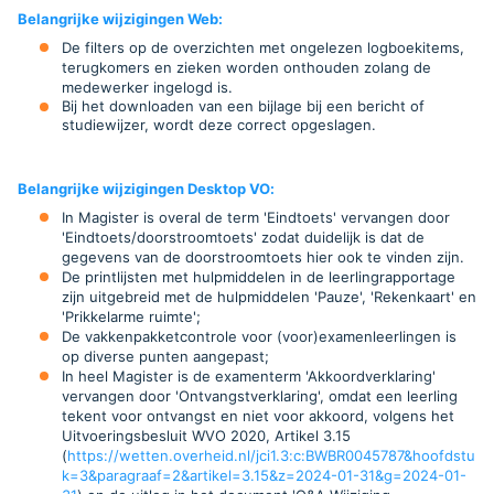
Belangrijke wijzigingen Web:
De filters op de overzichten met ongelezen logboekitems,
terugkomers en zieken worden onthouden zolang de
medewerker ingelogd is.
Bij het downloaden van een bijlage bij een bericht of
studiewijzer, wordt deze correct opgeslagen
.
Belangrijke wijzigingen Desktop VO
:
In Magister is overal de term 'Eindtoets' vervangen door
'Eindtoets/doorstroomtoets' zodat duidelijk is dat de
gegevens van de doorstroomtoets hier ook te vinden zijn.
De printlijsten met hulpmiddelen in de leerlingrapportage
zijn uitgebreid met de hulpmiddelen 'Pauze', 'Rekenkaart' en
'Prikkelarme ruimte';
De vakkenpakketcontrole voor (voor)examenleerlingen is
op diverse punten aangepast;
In heel Magister is de examenterm 'Akkoordverklaring'
vervangen door 'Ontvangstverklaring', omdat een leerling
tekent voor ontvangst en niet voor akkoord, volgens het
Uitvoeringsbesluit WVO 2020, Artikel 3.15
(
https://wetten.overheid.nl/jci1.3:c:BWBR0045787&hoofdstu
k=3&paragraaf=2&artikel=3.15&z=2024-01-31&g=2024-01-