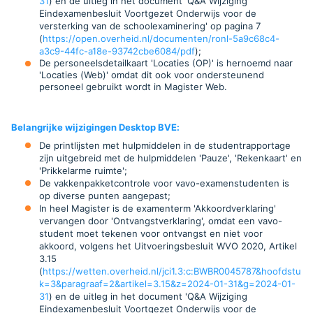
31
) en de uitleg in het document 'Q&A Wijziging
Eindexamenbesluit Voortgezet Onderwijs voor de
versterking van de schoolexaminering' op pagina 7
(
https://open.overheid.nl/documenten/ronl-5a9c68c4-
a3c9-44fc-a18e-93742cbe6084/pdf
);
De personeelsdetailkaart 'Locaties (OP)' is hernoemd naar
'Locaties (Web)' omdat dit ook voor ondersteunend
personeel gebruikt wordt in Magister Web
.
Belangrijke wijzigingen Desktop BVE
:
De printlijsten met hulpmiddelen in de studentrapportage
zijn uitgebreid met de hulpmiddelen 'Pauze', 'Rekenkaart' en
'Prikkelarme ruimte';
De vakkenpakketcontrole voor vavo-examenstudenten is
op diverse punten aangepast;
In heel Magister is de examenterm 'Akkoordverklaring'
vervangen door 'Ontvangstverklaring', omdat een vavo-
student moet tekenen voor ontvangst en niet voor
akkoord, volgens het Uitvoeringsbesluit WVO 2020, Artikel
3.15
(
https://wetten.overheid.nl/jci1.3:c:BWBR0045787&hoofdstu
k=3&paragraaf=2&artikel=3.15&z=2024-01-31&g=2024-01-
31
) en de uitleg in het document 'Q&A Wijziging
Eindexamenbesluit Voortgezet Onderwijs voor de