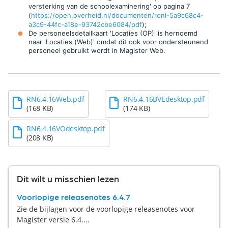
versterking van de schoolexaminering' op pagina 7
(
https://open.overheid.nl/documenten/ronl-5a9c68c4-
a3c9-44fc-a18e-93742cbe6084/pdf
);
De personeelsdetailkaart 'Locaties (OP)' is hernoemd
naar 'Locaties (Web)' omdat dit ook voor ondersteunend
personeel gebruikt wordt in Magister Web
.
RN6.4.16Web.pdf
RN6.4.16BVEdesktop.pdf
(168 KB)
(174 KB)
RN6.4.16VOdesktop.pdf
(208 KB)
Dit wilt u misschien lezen
Voorlopige releasenotes 6.4.7
Zie de bijlagen voor de voorlopige releasenotes voor
Magister versie 6.4....