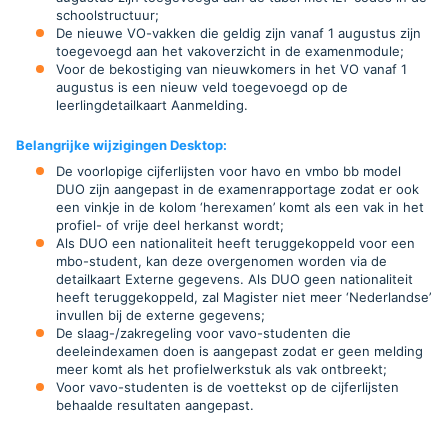
schoolstructuur;
De nieuwe VO-vakken die geldig zijn vanaf 1 augustus zijn
toegevoegd aan het vakoverzicht in de examenmodule;
Voor de bekostiging van nieuwkomers in het VO vanaf 1
augustus is een nieuw veld toegevoegd op de
leerlingdetailkaart Aanmelding.
Belangrijke wijzigingen Desktop
:
De voorlopige cijferlijsten voor havo en vmbo bb model
DUO zijn aangepast in de examenrapportage zodat er ook
een vinkje in de kolom ‘herexamen’ komt als een vak in het
profiel- of vrije deel herkanst wordt;
Als DUO een nationaliteit heeft teruggekoppeld voor een
mbo-student, kan deze overgenomen worden via de
detailkaart Externe gegevens. Als DUO geen nationaliteit
heeft teruggekoppeld, zal Magister niet meer ‘Nederlandse’
invullen bij de externe gegevens;
De slaag-/zakregeling voor vavo-studenten die
deeleindexamen doen is aangepast zodat er geen melding
meer komt als het profielwerkstuk als vak ontbreekt;
Voor vavo-studenten is de voettekst op de cijferlijsten
behaalde resultaten aangepast.