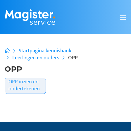
Startpagina kennisbank
Leerlingen en ouders
OPP
OPP
OPP inzien en
ondertekenen