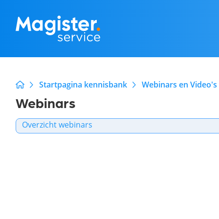
Startpagina kennisbank
Webinars en Video's
Webinars
Overzicht webinars