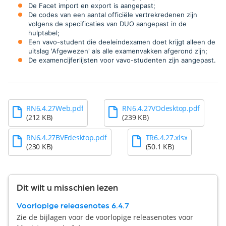
De Facet import en export is aangepast;
De codes van een aantal officiële vertrekredenen zijn
volgens de specificaties van DUO aangepast in de
hulptabel;
Een vavo-student die deeleindexamen doet krijgt alleen de
uitslag 'Afgewezen' als alle examenvakken afgerond zijn;
De examencijferlijsten voor vavo-studenten zijn aangepast
.
RN6.4.27Web.pdf
RN6.4.27VOdesktop.pdf
(212 KB)
(239 KB)
RN6.4.27BVEdesktop.pdf
TR6.4.27.xlsx
(230 KB)
(50.1 KB)
Dit wilt u misschien lezen
Voorlopige releasenotes 6.4.7
Zie de bijlagen voor de voorlopige releasenotes voor