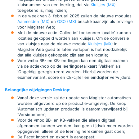
kluisnummer van een leerling, dat via
Kluisjes (MX)
toegekend is, mag inzien;
In de week van 3 februari 2025 zullen de nieuwe modules
Aanmelden (MX)
en
OSO (MX)
beschikbaar zijn als privilege
voor Magister Web;
Met de nieuwe actie 'Collectief toekennen locatie' kunnen
locaties gekoppeld worden aan kluisjes. Om de conversie
van kluisjes naar de nieuwe module
Kluisjes (MX)
in
Magister Web goed te laten verlopen is het noodzakelijk
dat alle kluisjes gekoppeld zijn aan een locatie;
Voor vmbo BB- en KB-leerlingen kan een digitaal examen
via de actieknop op de leerlingdetailkaart 'Vakken' als
'Ongeldig' geregistreerd worden. Hierbij worden de
examenvariant, score en CE-cijfer en eindcijfer verwijderd.
Belangrijke wijzigingen Desktop
:
Vanaf deze versie zal de update van Magister automatisch
worden uitgevoerd op de productie-omgeving. De knop
'Automatisch updaten productie' is daarom verwijderd bij
'Versiebeheer';
Voor de vmbo BB- en KB-vakken die alleen digitaal
afgenomen kunnen worden, kan geen tijdvak meer worden
opgegeven, alleen of de leerling herexamen gaat doen;
De Facet import en export is aangepast;