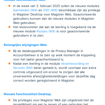
In de week van 3 februari 2025 zullen de nieuwe modules
Aanmelden (MX)
en
OSO (MX)
beschikbaar zijn als privilege
in Magister Desktop voor Magister Web. Geautoriseerde
gebruikers kunnen dan de nieuwe modules in Magister
Web gebruiken;
Het kluisnummer dat aan de leerling is toegekend via de
nieuwe module
Kluisjes (MX)
is voor geautoriseerde
gebruikers in te zien.
Belangrijke wijzigingen Web
:
Bij de datakoppelingen in de Privacy Manager in
Accountbeheer is te zien op welk moment de koppeling
voor het laatst geauthentiseerd is;
Nadat een leerling in de module
Verantwoording en
Verzuim (MX)
beter gemeld is, wordt voortaan een extra
controle uitgevoerd om ervoor te zorgen dat alle
onverwerkte afwezigheidsmeldingen voor dezelfde dag
correct worden geregistreerd in Magister.
Nieuwe functionaliteit Desktop:
De privileges voor Magister Web zijn uitgebreid met de
mogelijkheid om aan te geven of een gebruiker het