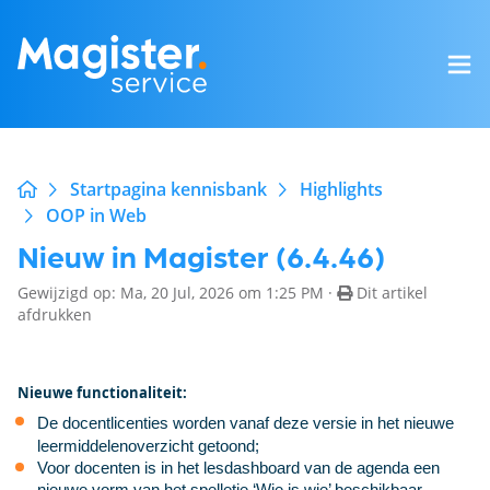
Startpagina kennisbank
Highlights
OOP in Web
Nieuw in Magister (6.4.46)
Gewijzigd op: Ma, 20 Jul, 2026 om 1:25 PM ·
Dit artikel
afdrukken
Nieuwe functionaliteit:
De docentlicenties worden vanaf deze versie in het nieuwe
leermiddelenoverzicht getoond;
Voor docenten is in het lesdashboard van de agenda een
nieuwe vorm van het spelletje ‘Wie is wie’ beschikbaar.