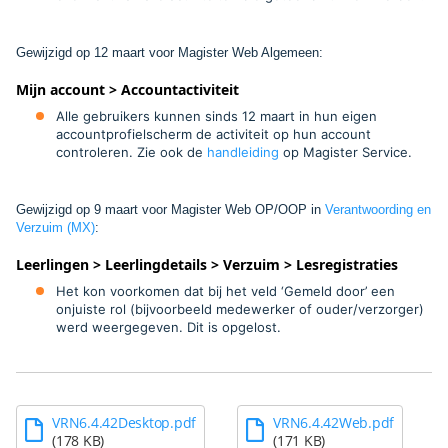
Gewijzigd op 12 maart voor
Magister Web Algemeen
:
Mijn account > Accountactiviteit
Alle gebruikers kunnen sinds 12 maart in hun eigen
accountprofielscherm de activiteit op hun account
controleren. Zie ook de
handleiding
op Magister Service.
Gewijzigd op 9 maart voor
Magister Web OP/OOP in
Verantwoording en
Verzuim (MX)
:
Leerlingen > Leerlingdetails > Verzuim > Lesregistraties
Het kon voorkomen dat bij het veld ‘Gemeld door’ een
onjuiste rol (bijvoorbeeld medewerker of ouder/verzorger)
werd weergegeven. Dit is opgelost.
VRN6.4.42Desktop.pdf
VRN6.4.42Web.pdf
(178 KB)
(171 KB)