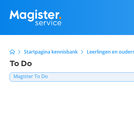
Startpagina kennisbank
Leerlingen en ouder
To Do
Magister To Do