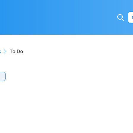
s
To Do