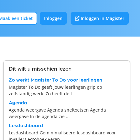
Maak een ticket
Inloggen
Inloggen in Magister
Dit wilt u misschien lezen
Zo werkt Magister To Do voor leerlingen
Magister To Do geeft jouw leerlingen grip op
zelfstandig werk. Zo heeft de l...
Agenda
Agenda weergave Agenda sneltoetsen Agenda
weergave In de agenda zie ...
Lesdashboard
Lesdashboard Geminimaliseerd lesdashboard voor
invallers Fotoboek Veran...