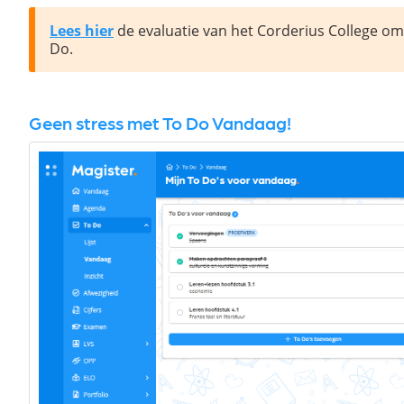
Lees hier
 de evaluatie van het Corderius College om
Do.
Geen stress met To Do Vandaag!