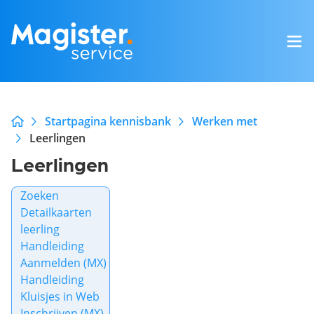
Startpagina kennisbank
Werken met
Leerlingen
Leerlingen
Zoeken
Detailkaarten
leerling
Handleiding
Aanmelden (MX)
Handleiding
Kluisjes in Web
Inschrijven (MX)