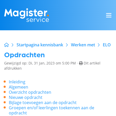
Startpagina kennisbank
Werken met
ELO
Opdrachten
Gewijzigd op: Di, 31 Jan, 2023 om 5:00 PM ·
Dit artikel
afdrukken
Inleiding
Algemeen
Overzicht opdrachten
Nieuwe opdracht
Bijlage toevoegen aan de opdracht
Groepen en/of leerlingen toekennen aan de
opdracht