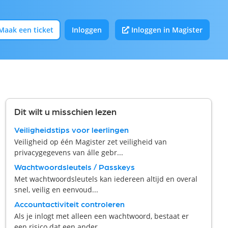
Maak een ticket
Inloggen
Inloggen in Magister
Dit wilt u misschien lezen
Veiligheidstips voor leerlingen
Veiligheid op één Magister zet veiligheid van
privacygegevens van álle gebr...
Wachtwoordsleutels / Passkeys
Met wachtwoordsleutels kan iedereen altijd en overal
snel, veilig en eenvoud...
Accountactiviteit controleren
Als je inlogt met alleen een wachtwoord, bestaat er
een risico dat een ander...