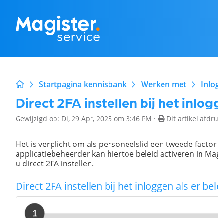
Startpagina kennisbank
Werken met
Inlo
Direct 2FA instellen bij het inlo
Gewijzigd op: Di, 29 Apr, 2025 om 3:46 PM ·
Dit artikel afdr
Het is verplicht om als personeelslid een tweede factor
applicatiebeheerder kan hiertoe beleid activeren in Ma
u direct 2FA instellen.
Direct 2FA instellen bij het inloggen als er b