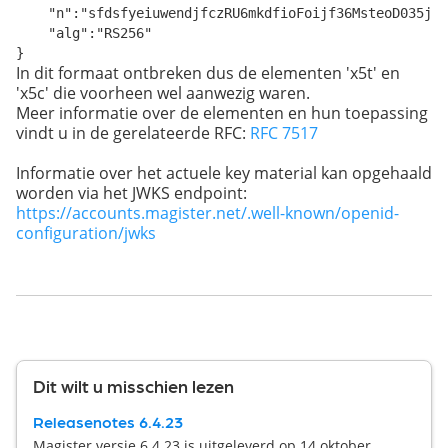
    "n":"sfdsfyeiuwendjfczRU6mkdfioFoijf36MsteoD035jfo
    "alg":"RS256"

}
In dit formaat ontbreken dus de elementen 'x5t' en
'x5c' die voorheen wel aanwezig waren.
Meer informatie over de elementen en hun toepassing
vindt u in de gerelateerde RFC:
RFC 7517
Informatie over het actuele key material kan opgehaald
worden via het JWKS endpoint:
https://accounts.magister.net/.well-known/openid-
configuration/jwks
Dit wilt u misschien lezen
Releasenotes 6.4.23
Magister versie 6.4.23 is uitgeleverd op 14 oktober.