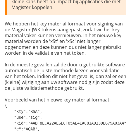
kleine kans heeft op impact bij applicaties die met 
Magister koppelen.
We hebben het key material formaat voor signing van
de Magister JWK tokens aangepast, zodat we het key
material vaker kunnen vernieuwen. In het nieuwe key
material worden de 'x5t' en 'x5c' niet langer
opgenomen en deze kunnen dus niet langer gebruikt
worden in de validatie van het token.
In de meeste gevallen zal de door u gebruikte software
automatisch de juiste methode kiezen voor validatie
van het token. Indien dit niet het geval is, dan zal er een
(kleine) wijziging aan uw software nodig zijn zodat deze
de juiste validatiemethode gebruikt.
Voorbeeld van het nieuwe key material formaat:
{

    "kty":"RSA",

    "use":"sig",

    "kid":"4ABF8ECA22AE6ECF05AE4EAC81AD23DE679A03A4",

    "e":"AQAB",
